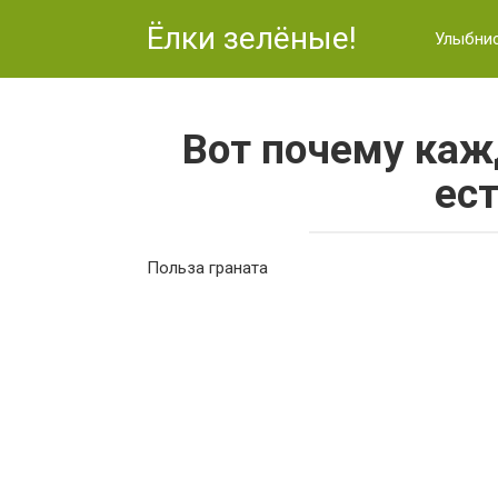
Перейти
Ёлки зелёные!
к
Улыбни
контенту
Вот почему ка
ест
Польза граната