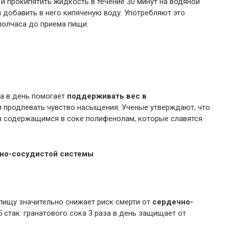
ы и прокипятить жидкость в течение 30 минут на водяной
и добавить в него кипяченую воду. Употребляют это
 полчаса до приема пищи.
ка в день помогает
поддерживать вес в
 продлевать чувство насыщения. Ученые утверждают, что
я содержащимся в соке полифенолам, которые славятся
чно-сосудистой системы
пищу значительно снижает риск смерти от
сердечно-
,5 стак. гранатового сока 3 раза в день защищает от