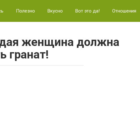
сь
Полезно
Вкусно
Вот это да!
Отношения
ждая женщина должна
ь гранат!