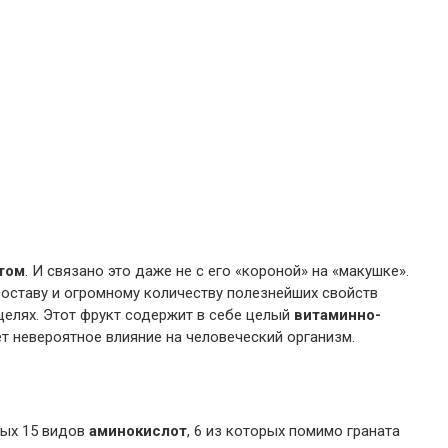
том
. И связано это даже не с его «короной» на «макушке».
 составу и огромному количеству полезнейших свойств
целях. Этот фрукт содержит в себе целый
витаминно-
т невероятное влияние на человеческий организм.
лых 15 видов
аминокислот
, 6 из которых помимо граната