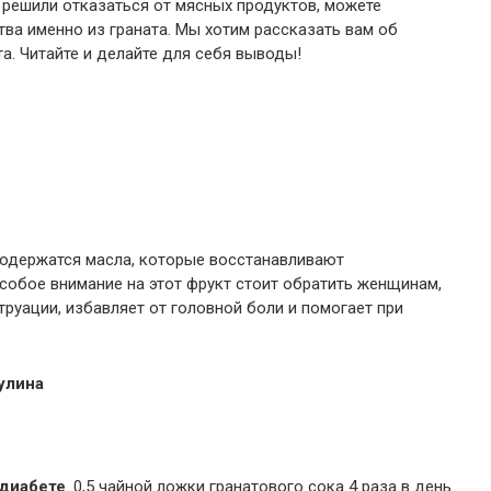
ы решили отказаться от мясных продуктов, можете
ва именно из граната. Мы хотим рассказать вам об
а. Читайте и делайте для себя выводы!
одержатся масла, которые восстанавливают
собое внимание на этот фрукт стоит обратить женщинам,
труации, избавляет от головной боли и помогает при
улина
 диабете
. 0,5 чайной ложки гранатового сока 4 раза в день