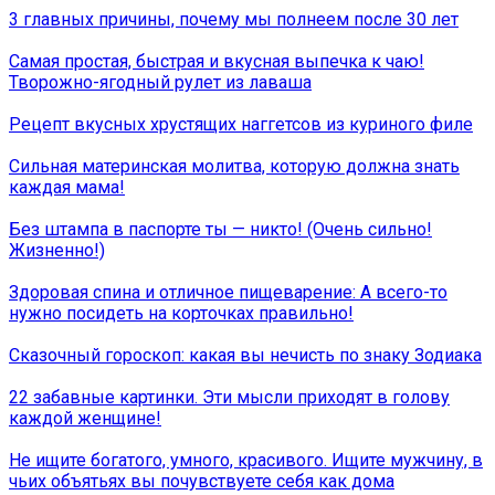
3 главных причины, почему мы полнеем после 30 лет
Самая простая, быстрая и вкусная выпечка к чаю!
Творожно-ягодный рулет из лаваша
Рецепт вкусных хрустящих наггетсов из куриного филе
Сильная материнская молитва, которую должна знать
каждая мама!
Без штампа в паспорте ты — никто! (Очень сильно!
Жизненно!)
Здоровая спина и отличное пищеварение: А всего-то
нужно посидеть на корточках правильно!
Сказочный гороскоп: какая вы нечисть по знаку Зодиака
22 забавные картинки. Эти мысли приходят в голову
каждой женщине!
Не ищите богатого, умного, красивого. Ищите мужчину, в
чьих объятьях вы почувствуете себя как дома