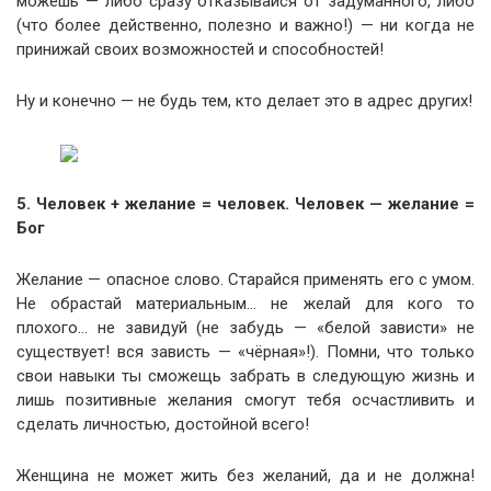
можешь — либо сразу отказывайся от задуманного, либо
(что более действенно, полезно и важно!) — ни когда не
принижай своих возможностей и способностей!
Ну и конечно — не будь тем, кто делает это в адрес других!
5. Человек + желание = человек. Человек — желание =
Бог
Желание — опасное слово. Старайся применять его с умом.
Не обрастай материальным… не желай для кого то
плохого… не завидуй (не забудь — «белой зависти» не
существует! вся зависть — «чёрная»!). Помни, что только
свои навыки ты сможещь забрать в следующую жизнь и
лишь позитивные желания смогут тебя осчастливить и
сделать личностью, достойной всего!
Женщина не может жить без желаний, да и не должна!