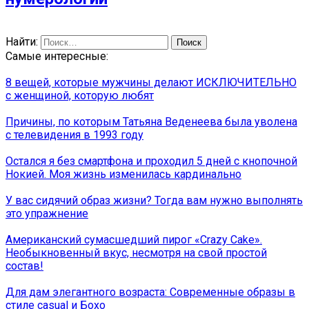
Найти:
Самые интересные:
8 вещей, которые мужчины делают ИСКЛЮЧИТЕЛЬНО
с женщиной, которую любят
Причины, по которым Татьяна Веденеева была уволена
с телевидения в 1993 году
Остался я без смартфона и проходил 5 дней с кнопочной
Нокией. Моя жизнь изменилась кардинально
У вас сидячий образ жизни? Тогда вам нужно выполнять
это упражнение
Американский сумасшедший пирог «Crazy Cake».
Необыкновенный вкус, несмотря на свой простой
состав!
Для дам элегантного возраста: Современные образы в
стиле casual и Бохо