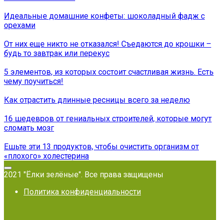
Идеальные домашние конфеты: шоколадный фадж с
орехами
От них еще никто не отказался! Съедаются до крошки –
будь то завтрак или перекус
5 элементов, из которых состоит счастливая жизнь. Есть
чему поучиться!
Как отрастить длинные ресницы всего за неделю
16 шедевров от гениальных строителей, которые могут
сломать мозг
Ешьте эти 13 продуктов, чтобы очистить организм от
«плохого» холестерина
2021 "Ёлки зелёные". Все права защищены
Политика конфиденциальности