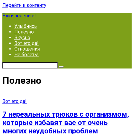
Перейти к контенту
Ёлки зелёные!
Улыбнись
Полезно
Вкусно
Вот это да!
Отношения
Не болеть!
Полезно
Вот это да!
7 нереальных трюков с организмом,
которые избавят вас от очень
многих неудобных проблем