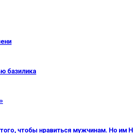
чени
ью базилика
»
ого, чтобы нравиться мужчинам. Но им Н