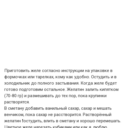
Приготовить желе согласно инструкции на упаковке в
формочках или тарелках, кому как удобно. Остудить и в
холодильник до полного застывания. Когда желе будет
готово подготовим остальное. Желатин залить кипятком
(70-80 гр) и размешивать до тех пор, пока крупинки
растворятся.
В сметану добавить ванильный сахар, сахар и мешать
венчиком, пока сахар не расcтворится. Растворённый
желатин ❗️остудить, влить в сметану и хорошо перемешать.
Цветное желе нарезать кубиками или как я, люблю