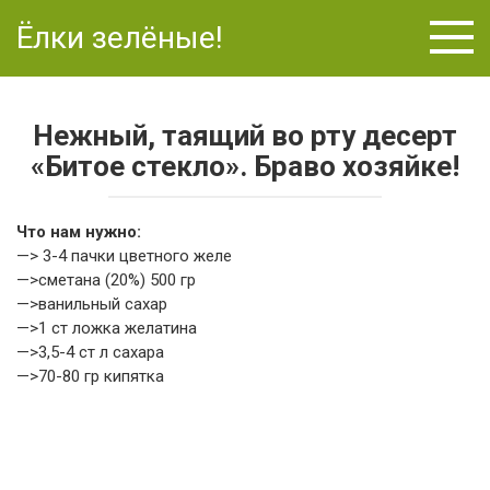
Перейти
Ёлки зелёные!
к
контенту
Нежный, таящий во рту десерт
«Битое стекло». Браво хозяйке!
Что нам нужно:
—> 3-4 пачки цветного желе
—>сметана (20%) 500 гр
—>ванильный сахар
—>1 ст ложка желатина
—>3,5-4 ст л сахара
—>70-80 гр кипятка