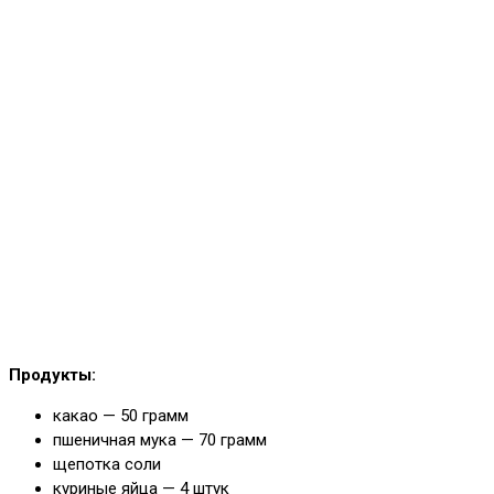
Продукты:
какао — 50 грамм
пшеничная мука — 70 грамм
щепотка соли
куриные яйца — 4 штук