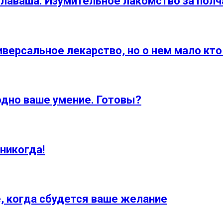
лаваша. Изумительное лакомство за полч
иверсальное лекарство, но о нем мало кто
одно ваше умение. Готовы?
 никогда!
е, когда сбудется ваше желание