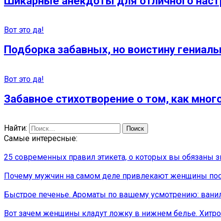
Шикарные анекдоты для отличного наст
Вот это да!
Подборка забавных, но воистину гениаль
Вот это да!
Забавное стихотворение о том, как мног
Найти:
Самые интересные:
25 современных правил этикета, о которых вы обязаны з
Почему мужчин на самом деле привлекают женщины по
Быстрое печенье. Ароматы по вашему усмотрению: вани
Вот зачем женщины кладут ложку в нижнем белье. Хитрос