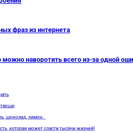
роения
ных фраз из интернета
о можно наворотить всего из-за одной ош
нать
старше
ль, шоколад, лимон…
ть, которая может спасти тысячи жизней!