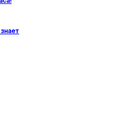
аса!
 знает