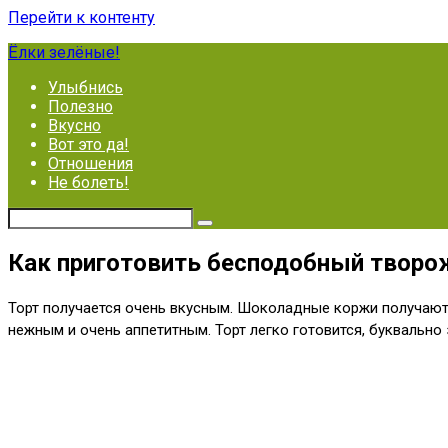
Перейти к контенту
Ёлки зелёные!
Улыбнись
Полезно
Вкусно
Вот это да!
Отношения
Не болеть!
Как приготовить бесподобный творож
Торт получается очень вкусным. Шоколадные коржи получаютс
нежным и очень аппетитным. Торт легко готовится, буквально 