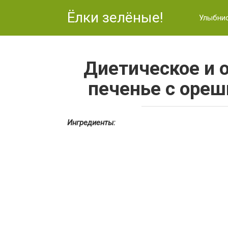
Перейти
Ёлки зелёные!
к
Улыбни
контенту
Диетическое и 
печенье с ореш
Ингредиенты: