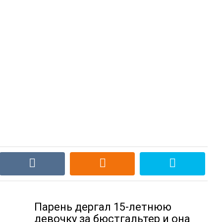
Парень дергал 15-лeтнюю
девочку за бюcтгальтер и она