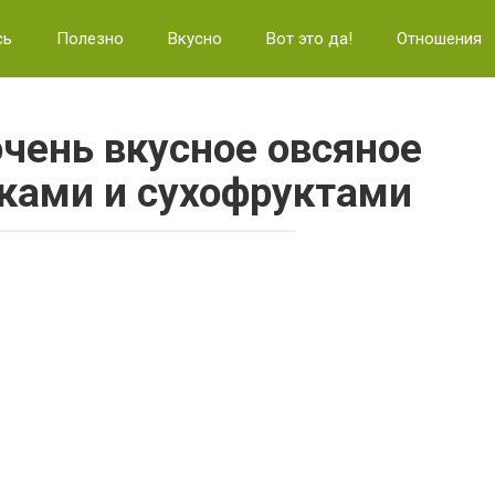
сь
Полезно
Вкусно
Вот это да!
Отношения
очень вкусное овсяное
ками и сухофруктами