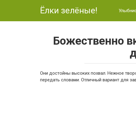
Перейти
Ёлки зелёные!
к
Улыбни
контенту
Божественно в
д
Они достойны высоких похвал. Нежное творо
передать словами. Отличный вариант для зав