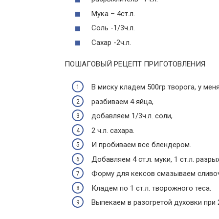
Мука – 4ст.л.
Соль -1/3ч.л.
Сахар -2ч.л.
ПОШАГОВЫЙ РЕЦЕПТ ПРИГОТОВЛЕНИЯ
В миску кладем 500гр творога, у мен
разбиваем 4 яйца,
добавляем 1/3ч.л. соли,
2 ч.л. сахара.
И пробиваем все блендером.
Добавляем 4 ст.л. муки, 1 ст.л. разр
Форму для кексов смазываем сливо
Кладем по 1 ст.л. творожного теса.
Выпекаем в разогретой духовки при 2