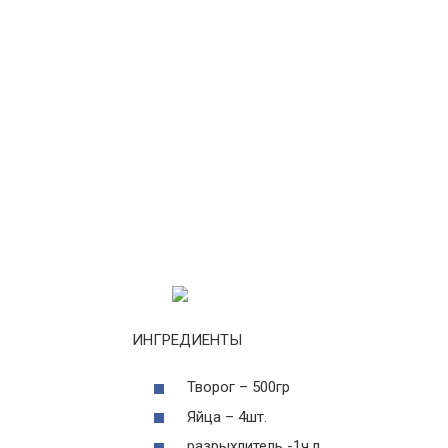
ИНГРЕДИЕНТЫ
Творог – 500гр
Яйца – 4шт.
разрыхлитель -1ч.л.