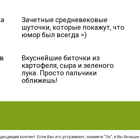
ка
Зачетные средневековые
шуточки, которые покажут, что
юмор был всегда =)
ов
Вкуснейшие биточки из
картофеля, сыра и зеленого
лука. Просто пальчики
оближешь!
ходящий контент. Если Вас это устраивает, нажмите "Ок", и Вы больше 
ериалов с этого сайта возможно только при указании активной гиперссылки 