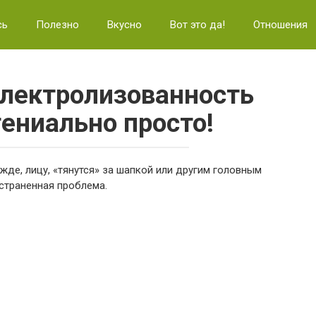
сь
Полезно
Вкусно
Вот это да!
Отношения
электролизованность
гениально просто!
жде, лицу, «тянутся» за шапкой или другим головным
страненная проблема.