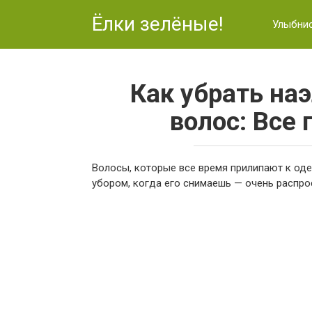
Перейти
Ёлки зелёные!
к
Улыбни
контенту
Как убрать на
волос: Все 
Волосы, которые все время прилипают к оде
убором, когда его снимаешь — очень распро