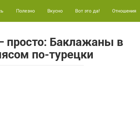
сь
Полезно
Вкусно
Вот это да!
Отношения
— просто: Баклажаны в
мясом по-турецки