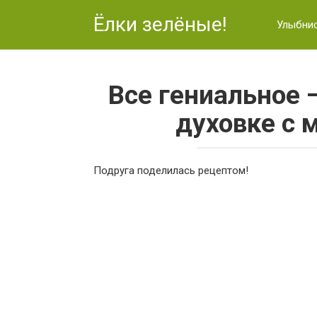
Перейти
Ёлки зелёные!
к
Улыбни
контенту
Все гениальное 
духовке с 
Подруга поделилась рецептом!