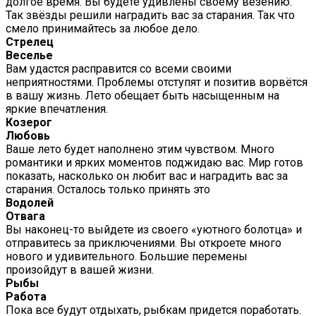
долгое время. Вы будете удивлены своему везению.
Так звёзды решили наградить вас за старания. Так что
смело принимайтесь за любое дело.
Стрелец
Веселье
Вам удастся расправится со всеми своими
неприятностями. Проблемы отступят и позитив ворвётся
в вашу жизнь. Лето обещает быть насыщенным на
яркие впечатления.
Козерог
Любовь
Ваше лето будет наполнено этим чувством. Много
романтики и ярких моментов поджидаю вас. Мир готов
показать, насколько он любит вас и наградить вас за
старания. Осталось только принять это
Водолей
Отвага
Вы наконец-то выйдете из своего «уютного болотца» и
отправитесь за приключениями. Вы откроете много
нового и удивительного. Большие перемены
произойдут в вашей жизни.
Рыбы
Работа
Пока все будут отдыхать, рыбкам придется поработать.