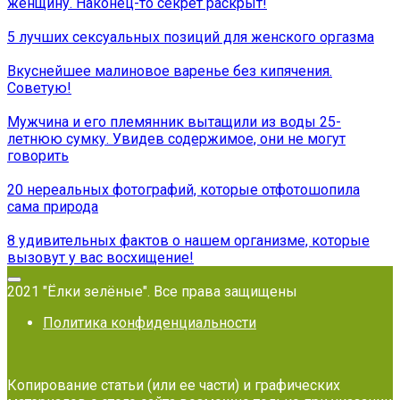
женщину. Наконец-то секрет раскрыт!
5 лучших сексуальных позиций для женского оргазма
Вкуснейшее малиновое варенье без кипячения.
Советую!
Мужчина и его племянник вытащили из воды 25-
летнюю сумку. Увидев содержимое, они не могут
говорить
20 нереальных фотографий, которые отфотошопила
сама природа
8 удивительных фактов о нашем организме, которые
вызовут у вас восхищение!
2021 "Ёлки зелёные". Все права защищены
Политика конфиденциальности
Копирование статьи (или ее части) и графических