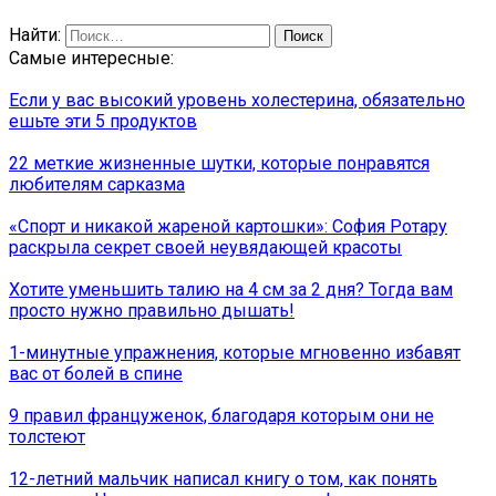
Найти:
Самые интересные:
Если у вас высокий уровень холестерина, обязательно
ешьте эти 5 продуктов
22 меткие жизненные шутки, которые понравятся
любителям сарказма
«Спорт и никакой жареной картошки»: София Ротару
раскрыла секрет своей неувядающей красоты
Хотите уменьшить талию на 4 см за 2 дня? Тогда вам
просто нужно правильно дышать!
1-минутные упражнения, которые мгновенно избавят
вас от болей в спине
9 правил француженок, благодаря которым они не
толстеют
12-летний мальчик написал книгу о том, как понять