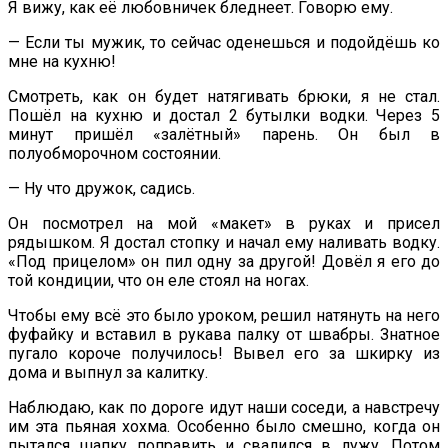
Я вижу, как её любовничек бледнеет. Говорю ему.
— Если ты мужик, то сейчас оденешься и подойдёшь ко
мне на кухню!
Смотреть, как он будет натягивать брюки, я не стал.
Пошёл на кухню и достал 2 бутылки водки. Через 5
минут пришёл «залётный» парень. Он был в
полуобморочном состоянии.
— Ну что дружок, садись.
Он посмотрел на мой «макет» в руках и присел
рядышком. Я достал стопку и начал ему наливать водку.
«Под прицелом» он пил одну за другой! Довёл я его до
той кондиции, что он еле стоял на ногах.
Чтобы ему всё это было уроком, решил натянуть на него
фуфайку и вставил в рукава палку от швабры. Знатное
пугало короче получилось! Вывел его за шкирку из
дома и выпнул за калитку.
Наблюдаю, как по дороге идут наши соседи, а навстречу
им эта пьяная хохма. Особенно было смешно, когда он
пытался шапку поправить и свалился в лужу. Потом