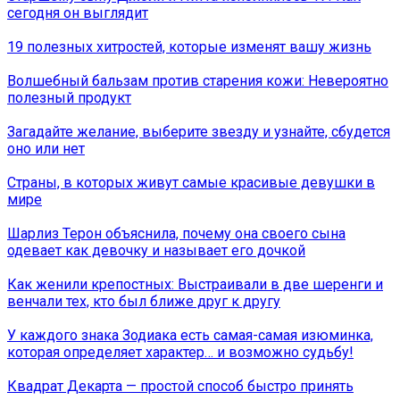
сегодня он выглядит
19 полезных хитростей, которые изменят вашу жизнь
Волшебный бальзам против старения кожи: Невероятно
полезный продукт
Загадайте желание, выберите звезду и узнайте, сбудется
оно или нет
Страны, в которых живут самые красивые девушки в
мире
Шарлиз Терон объяснила, почему она своего сына
одевает как девочку и называет его дочкой
Как женили крепостных: Выстраивали в две шеренги и
венчали тех, кто был ближе друг к другу
У каждого знака Зодиака есть самая-самая изюминка,
которая определяет характер… и возможно судьбу!
Квадрат Декарта — простой способ быстро принять