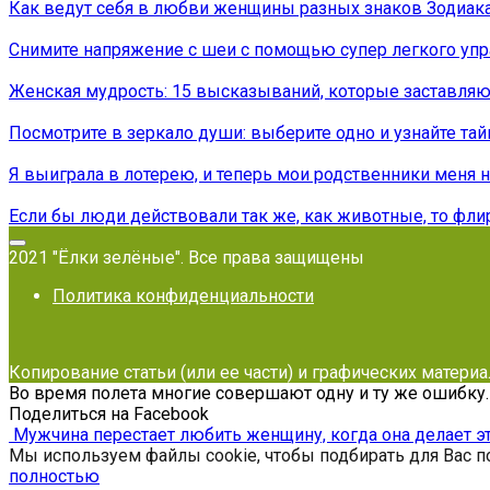
Как ведут себя в любви женщины разных знаков Зодиак
Снимите напряжение с шеи с помощью супер легкого упра
Женская мудрость: 15 высказываний, которые заставляю
Посмотрите в зеркало души: выберите одно и узнайте тай
Я выиграла в лотерею, и теперь мои родственники меня 
Если бы люди действовали так же, как животные, то фли
2021 "Ёлки зелёные". Все права защищены
Политика конфиденциальности
Копирование статьи (или ее части) и графических матери
Во время полета многие совершают одну и ту же ошибку
Поделиться на Facebook
Мужчина перестает любить женщину, когда она делает э
Мы используем файлы cookie, чтобы подбирать для Вас по
полностью