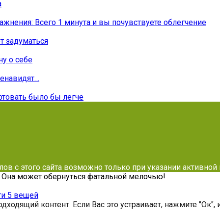
а
жнения: Всего 1 минута и вы почувствуете облегчение
т задуматься
ну о себе
ненавидят…
ртовать было бы легче
алов с этого сайта возможно только при указании активной
. Она может обернуться фатальной мелочью!
ти 5 вещей
дходящий контент. Если Вас это устраивает, нажмите "Ок",