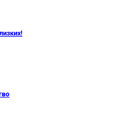
лизких!
тво