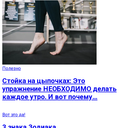
Полезно
Стойка на цыпочках: Это
упражнение НЕОБХОДИМО делать
каждое утро. И вот почему…
Вот это да!
3 знака Зодиака,