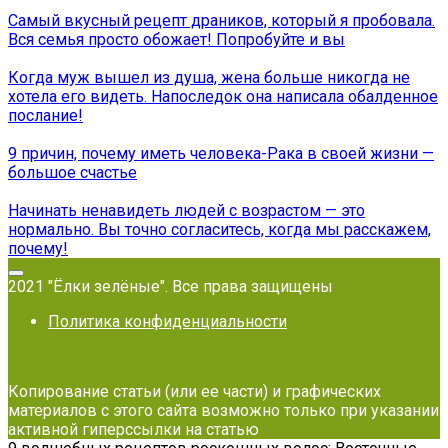
Самый вкусный рецепт драников, который я пробовала.
Вся семья просто обожает! Попробуйте и вы
Когда муж вышел из душа, жена больше никогда не
хотела его видеть. Напоследок она написала обалденное
послание!
9 причин, почему иметь человека-Рака в своей жизни —
большое счастье
Начинать ненавидеть людей с возрастом — это
нормально. Вы точно согласитесь, когда мы расскажем,
почему!
2021 "Ёлки зелёные". Все права защищены
Политика конфиденциальности
Копирование статьи (или ее части) и графических
материалов с этого сайта возможно только при указании
активной гиперссылки на статью