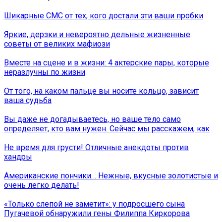
Шикарные СМС от тех, кого достали эти ваши пробки
Яркие, дерзки и невероятно дельные жизненные
советы от великих мафиози
Вместе на сцене и в жизни: 4 актерские пары, которые
неразлучны по жизни
От того, на каком пальце вы носите кольцо, зависит
ваша судьба
Вы даже не догадываетесь, но ваше тело само
определяет, кто вам нужен. Сейчас мы расскажем, как
Не время для грусти! Отличные анекдоты против
хандры
Американские пончики… Нежные, вкусные золотистые и
очень легко делать!
«Только слепой не заметит»: у подросшего сына
Пугачевой обнаружили гены Филиппа Киркорова