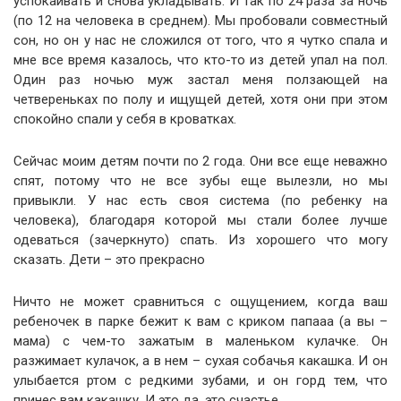
успокаивать и снова укладывать. И так по 24 раза за ночь
(по 12 на человека в среднем). Мы пробовали совместный
сон, но он у нас не сложился от того, что я чутко спала и
мне все время казалось, что кто-то из детей упал на пол.
Один раз ночью муж застал меня ползающей на
четвереньках по полу и ищущей детей, хотя они при этом
спокойно спали у себя в кроватках.
Сейчас моим детям почти по 2 года. Они все еще неважно
спят, потому что не все зубы еще вылезли, но мы
привыкли. У нас есть своя система (по ребенку на
человека), благодаря которой мы стали более лучше
одеваться (зачеркнуто) спать. Из хорошего что могу
сказать. Дети – это прекрасно
Ничто не может сравниться с ощущением, когда ваш
ребеночек в парке бежит к вам с криком папааа (а вы –
мама) с чем-то зажатым в маленьком кулачке. Он
разжимает кулачок, а в нем – сухая собачья какашка. И он
улыбается ртом с редкими зубами, и он горд тем, что
принес вам какашку. И это да, это счастье.