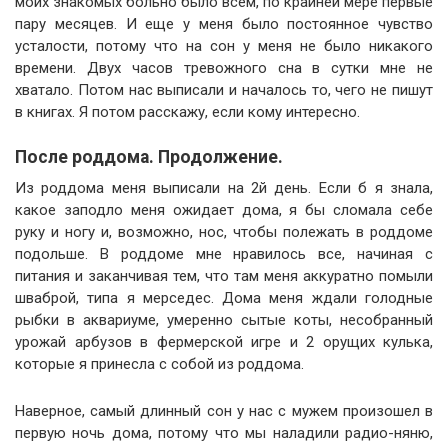
моих знакомых больно было всем, по крайней мере первые
пару месяцев. И еще у меня было постоянное чувство
усталости, потому что на сон у меня не было никакого
времени. Двух часов тревожного сна в сутки мне не
хватало. Потом нас выписали и началось то, чего не пишут
в книгах. Я потом расскажу, если кому интересно.
После роддома. Продолжение.
Из роддома меня выписали на 2й день. Если б я знала,
какое заподло меня ожидает дома, я бы сломала себе
руку и ногу и, возможно, нос, чтобы полежать в роддоме
подольше. В роддоме мне нравилось все, начиная с
питания и заканчивая тем, что там меня аккуратно помыли
шваброй, типа я мерседес. Дома меня ждали голодные
рыбки в аквариуме, умеренно сытые коты, несобранный
урожай арбузов в фермерской игре и 2 орущих кулька,
которые я принесла с собой из роддома.
Наверное, самый длинный сон у нас с мужем произошел в
первую ночь дома, потому что мы наладили радио-няню,