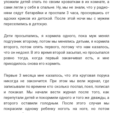
уложили детей спать по своим кроваткам в их комнате, а
сами легли у себя в спальне. Ну, мы не знали, что у радио-
няни сядут батарейки и проспали 3 часа, проснувшись от
адских криков из детской. После этой ночи мы с мужем
переселились в детскую.
Дети просыпались, я кормила одного, пока муж менял
подгузник второму, потом мы менялись детьми, я кормила
второго, потом опять первого, потому что нам казалось,
что он недоел. В это время второй засыпал, но просыпался
ровно тогда, когда первый заканчивал есть, и мне
приходилось снова его кормить.
Первые 3 месяца мне казалось, что эта круговая порука
никогда не закончится. При этом мы вели журнал, где
записывали по времени кто сколько поспал, поел, пописал
и покакал. Мы начали вести журнал после того, как
перепутали детей и покормили одного и того же дважды, а
второго оставили голодным. После этого случая мы
покрасили одному ребенку ноготь на ноге, но потом