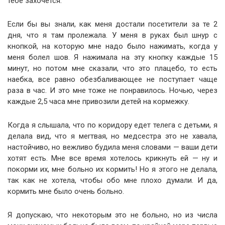
тебе захочется.
Если бы вы знали, как меня достали посетители за те 2
дня, что я там пролежала. У меня в руках был шнур с
кнопкой, на которую мне надо было нажимать, когда у
меня болел шов. Я нажимала на эту кнопку каждые 15
минут, но потом мне сказали, что это плацебо, то есть
наебка, все равно обезбаливающее не поступает чаще
раза в час. И это мне тоже не понравилось. Ночью, через
каждые 2,5 часа мне привозили детей на кормежку.
Когда я слышала, что по коридору едет телега с детьми, я
делала вид, что я мerтвая, но медсестра это не хавала,
настойчиво, но вежливо будила меня словами — ваши дети
хотят есть. Мне все время хотелось крикнуть ей — ну и
покорми их, мне больно их кормить! Но я этого не делала,
так как не хотела, чтобы обо мне плохо думали. И да,
кормить мне было очень больно.
Я допускаю, что некоторым это не больно, но из числа