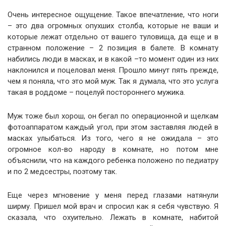
Очень интересное ощущение. Такое впечатление, что ноги
– это два огромных опухших столба, которые не ваши и
которые лежат отдельно от вашего туловища, да еще и в
странном положение – 2 позиция в балете. В комнату
набились люди в масках, и в какой –то момент один из них
наклонился и поцеловал меня. Прошло минут пять прежде,
чем я поняла, что это мой муж. Так я думала, что это услуга
такая в роддоме – поцелуй постороннего мужика.
Муж тоже был хорош, он бегал по операционной и щелкам
фотоаппаратом каждый угол, при этом заставляя людей в
масках улыбаться. Из того, чего я не ожидала – это
огромное кол-во народу в комнате, но потом мне
объяснили, что на каждого ребенка положено по педиатру
и по 2 медсестры, поэтому так.
Еще через мгновение у меня перед глазами натянули
ширму. Пришел мой врач и спросил как я себя чувствую. Я
сказала, что охуительно. Лежать в комнате, набитой