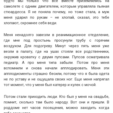
будто мы только что все вместе приземлились на
самолете с одним двигателем, которым управляла пьяная
стюардесса. Я не поняла почему, но тоже стала, а муж
меня ударил по рукам – не хлопай, сказал, это тебе
хлопают, скромнее себя веди.
Меня ненадолго завезли в реанимационное отеделение,
где мне под простынь просунули трубу с горячим
воздухом. Для подогреву. Минут через пять меня уже
везли в палату, где на ушах стояли все родственники,
окружив кроватку с двумя пупсами. Пупсов осматривала
педиатр. А про меня типа забыли. Потом про меня
вспомнили и снова начали апплодировать. Меня эти
апплодисменты страшно бесили, потому что я была одета
не по уставу и не ощущала своих ног. Еще меня напрягал
тот момент, что у меня был катерер и кулек с мочой.
Потом стали приходить люди. Кто был у меня на свадьбе,
помнит, сколько там было народу. Вот они и пришли. В
роддоме нет часов посещения, можно заходить когда