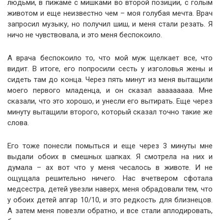
людьми, в пижаме с мишками во второй позиции, с голым
животом и еще неизвестно чем – моя голубая мечта. Врач
запросил музыку, но получил шиш, и меня стали резать. Я
ничо не чувствовала, и это меня беспокоило.
А врача беспокоило то, что мой муж щелкает все, что
видит. В итоге, его попросили сесть у изголовья жены и
сидеть там до конца. Через пять минут из меня вытащили
моего первого младенца, и он сказал ааааааааа. Мне
сказали, что это хорошо, и унесли его вытирать. Еще через
минуту вытащили второго, который сказал точно такие же
слова.
Его тоже понесли помыться и еще через 3 минуты мне
выдали обоих в смешных шапках. Я смотрела на них и
думала – ах вот что у меня чесалось в животе. И не
ощущала решительно ничего. Нас вчетвером сфотала
медсестра, детей увезли наверх, меня обрадовали тем, что
у обоих детей апгар 10/10, и это редкость для близнецов.
А затем меня повезли обратно, и все стали аплодировать,