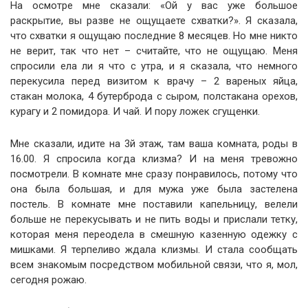
На осмотре мне сказали: «Ой у вас уже большое
раскрытие, вы разве не ощущаете схватки?». Я сказала,
что схватки я ощущаю последние 8 месяцев. Но мне никто
не верит, так что нет – считайте, что не ощущаю. Меня
спросили ела ли я что с утра, и я сказала, что немного
перекусила перед визитом к врачу – 2 вареных яйца,
стакан молока, 4 бутерброда с сыром, полстакана орехов,
курагу и 2 помидора. И чай. И пору ложек сгущенки.
Мне сказали, идите на 3й этаж, там ваша комната, роды в
16.00. Я спросила когда клизма? И на меня тревожно
посмотрели. В комнате мне сразу понравилось, потому что
она была большая, и для мужа уже была застелена
постель. В комнате мне поставили капельницу, велели
больше не перекусывать и не пить воды и прислали тетку,
которая меня переодела в смешную казенную одежку с
мишками. Я терпеливо ждала клизмы. И стала сообщать
всем знакомым посредством мобильной связи, что я, мол,
сегодня рожаю.