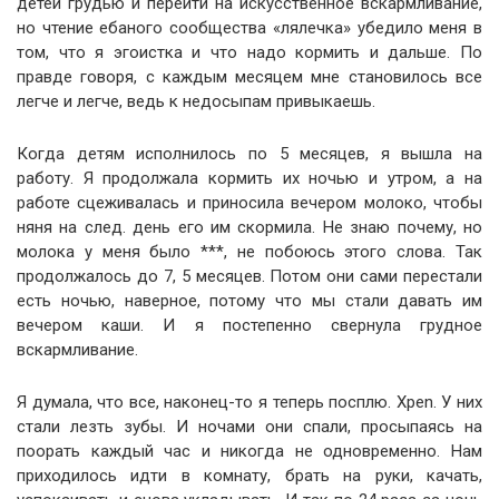
детей грудью и перейти на искусственное вскармливание,
но чтение ебаного сообщества «лялечка» убедило меня в
том, что я эгоистка и что надо кормить и дальше. По
правде говоря, с каждым месяцем мне становилось все
легче и легче, ведь к недосыпам привыкаешь.
Когда детям исполнилось по 5 месяцев, я вышла на
работу. Я продолжала кормить их ночью и утром, а на
работе сцеживалась и приносила вечером молоко, чтобы
няня на след. день его им скормила. Не знаю почему, но
молока у меня было ***, не побоюсь этого слова. Так
продолжалось до 7, 5 месяцев. Потом они сами перестали
есть ночью, наверное, потому что мы стали давать им
вечером каши. И я постепенно свернула грудное
вскармливание.
Я думала, что все, наконец-то я теперь посплю. Хреn. У них
стали лезть зубы. И ночами они спали, просыпаясь на
поорать каждый час и никогда не одновременно. Нам
приходилось идти в комнату, брать на руки, качать,