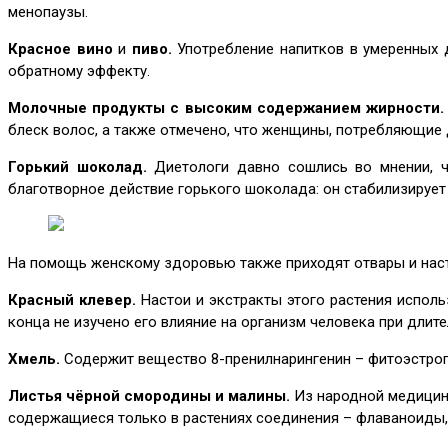
менопаузы.
Красное вино
и
пиво.
Употребление напитков в умеренных 
обратному эффекту.
Молочные продукты с высоким содержанием жирности.
блеск волос, а также отмечено, что женщины, потребляющие 
Горький шоколад.
Диетологи давно сошлись во мнении, ч
благотворное действие горького шоколада: он стабилизируе
На помощь женскому здоровью также приходят отвары и наст
Красный клевер.
Настои и экстракты этого растения исполь
конца не изучено его влияние на организм человека при длит
Хмель.
Содержит вещество 8-пренилнарингенин – фитоэстроге
Листья чёрной смородины и малины.
Из народной медицины
содержащиеся только в растениях соединения – флаваноиды,