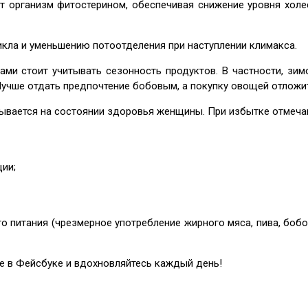
т организм фитостерином, обеспечивая снижение уровня холес
икла и уменьшению потоотделения при наступлении климакса.
ми стоит учитывать сезонность продуктов. В частности, зимо
Лучше отдать предпочтение бобовым, а покупку овощей отложит
казывается на состоянии здоровья женщины. При избытке отме
ии;
 питания (чрезмерное употребление жирного мяса, пива, бобо
це в Фейсбуке и вдохновляйтесь каждый день!