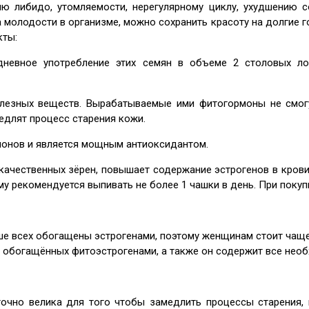
ю либидо, утомляемости, нерегулярному циклу, ухудшению с
 молодости в организме, можно сохранить красоту на долгие г
кты:
невное употребление этих семян в объеме 2 столовых ло
олезных веществ. Вырабатываемые ими фитогормоны не смог
едлят процесс старения кожи.
онов и является мощным антиоксидантом.
ачественных зёрен, повышает содержание эстрогенов в крови.
му рекомендуется выпивать не более 1 чашки в день. При поку
е всех обогащены эстрогенами, поэтому женщинам стоит чаще
е обогащённых фитоэстрогенами, а также он содержит все нео
очно велика для того чтобы замедлить процессы старения, 