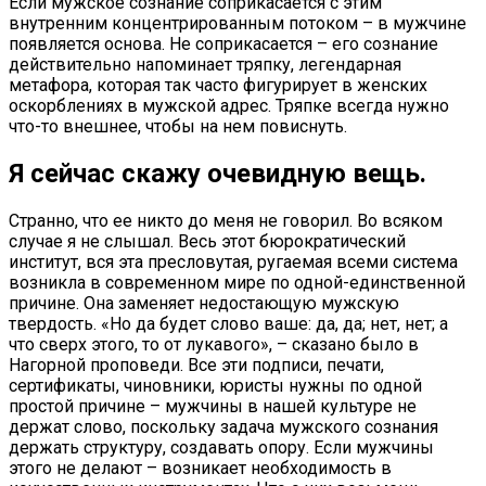
Если мужское сознание соприкасается с этим
внутренним концентрированным потоком – в мужчине
появляется основа. Не соприкасается – его сознание
действительно напоминает тряпку, легендарная
метафора, которая так часто фигурирует в женских
оскорблениях в мужской адрес. Тряпке всегда нужно
что-то внешнее, чтобы на нем повиснуть.
Я сейчас скажу очевидную вещь
.
Странно, что ее никто до меня не говорил. Во всяком
случае я не слышал. Весь этот бюрократический
институт, вся эта пресловутая, ругаемая всеми система
возникла в современном мире по одной-единственной
причине. Она заменяет недостающую мужскую
твердость. «Но да будет слово ваше: да, да; нет, нет; а
что сверх этого, то от лукавого», – сказано было в
Нагорной проповеди. Все эти подписи, печати,
сертификаты, чиновники, юристы нужны по одной
простой причине – мужчины в нашей культуре не
держат слово, поскольку задача мужского сознания
держать структуру, создавать опору. Если мужчины
этого не делают – возникает необходимость в