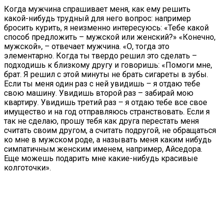
Когда мужчина спрашивает меня, как ему решить
какой-нибудь трудный для него вопрос: например
бросить курить, я неизменно интересуюсь: «Тебе какой
способ предложить – мужской или женский?» «Конечно,
мужской», – отвечает мужчина. «О, тогда это
элементарно. Когда ты твердо решил это сделать –
подходишь к близкому другу и говоришь: «Помоги мне,
брат. Я решил с этой минуты не брать сигареты в зубы.
Если ты меня один раз с ней увидишь – я отдаю тебе
свою машину. Увидишь второй раз – забирай мою
квартиру. Увидишь третий раз – я отдаю тебе все свое
имущество и на год отправляюсь странствовать. Если я
так не сделаю, прошу тебя как друга перестать меня
считать своим другом, а считать подругой, не обращаться
ко мне в мужском роде, а называть меня каким нибудь
симпатичным женским именем, например, Айседора.
Еще можешь подарить мне какие-нибудь красивые
колготочки».