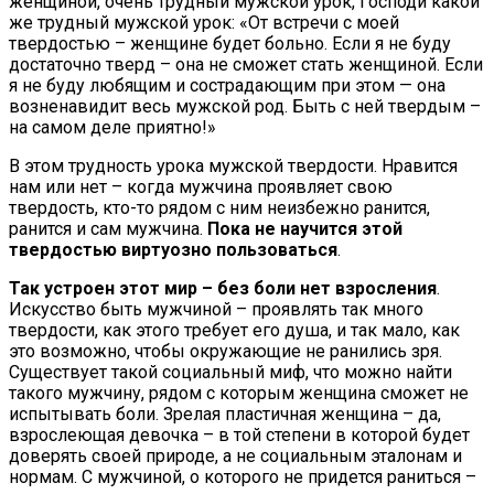
женщиной, очень трудный мужской урок, Господи какой
же трудный мужской урок: «От встречи с моей
твердостью – женщине будет больно. Если я не буду
достаточно тверд – она не сможет стать женщиной. Если
я не буду любящим и сострадающим при этом — она
возненавидит весь мужской род. Быть с ней твердым –
на самом деле приятно!»
В этом трудность урока мужской твердости. Нравится
нам или нет – когда мужчина проявляет свою
твердость, кто-то рядом с ним неизбежно ранится,
ранится и сам мужчина.
Пока не научится этой
твердостью виртуозно пользоваться
.
Так устроен этот мир – без боли нет взросления
.
Искусство быть мужчиной – проявлять так много
твердости, как этого требует его душа, и так мало, как
это возможно, чтобы окружающие не ранились зря.
Существует такой социальный миф, что можно найти
такого мужчину, рядом с которым женщина сможет не
испытывать боли. Зрелая пластичная женщина – да,
взрослеющая девочка – в той степени в которой будет
доверять своей природе, а не социальным эталонам и
нормам. С мужчиной, о которого не придется раниться –