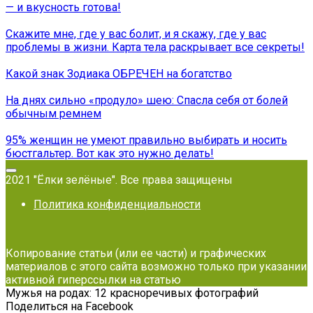
— и вкусность готова!
Скажите мне, где у вас болит, и я скажу, где у вас
проблемы в жизни. Карта тела раскрывает все секреты!
Какой знак Зодиака ОБРЕЧЕН на богатство
На днях сильно «продуло» шею: Спасла себя от болей
обычным ремнем
95% женщин не умеют правильно выбирать и носить
бюстгальтер. Вот как это нужно делать!
2021 "Ёлки зелёные". Все права защищены
Политика конфиденциальности
Копирование статьи (или ее части) и графических
материалов с этого сайта возможно только при указании
активной гиперссылки на статью
Мужья на родах: 12 красноречивых фотографий
Поделиться на Facebook