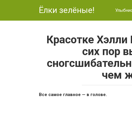
Перейти
Ёлки зелёные!
к
Улыбни
контенту
Красотке Хэлли 
сих пор 
сногсшибательно
чем ж
Все самое главное — в голове.