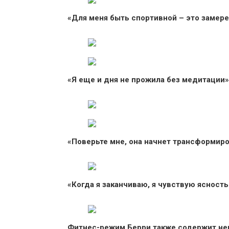
«Для меня быть спортивной – это замере
«Я еще и дня не прожила без медитации»
«Поверьте мне, она начнет трансформир
«Когда я заканчиваю, я чувствую ясность
Фитнес-режим Берри также содержит нек