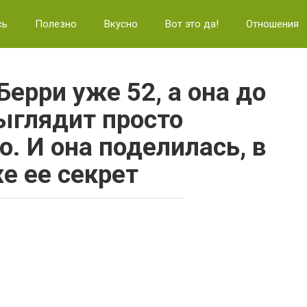
сь
Полезно
Вкусно
Вот это да!
Отношения
Берри уже 52, а она до
выглядит просто
. И она поделилась, в
е ее секрет