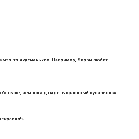
.
 что-то вкусненькое. Например, Берри любит
о больше, чем повод надеть красивый купальник».
рекрасно!»