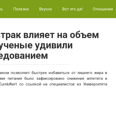
сь
Полезно
Вкусно
Вот это да!
Отношения
втрак влияет на объем
ученые удивили
едованием
жином позволяет быстрее избавиться от лишнего жира в
име питания было зафиксировано снижение аппетита и
EurekAlert со ссылкой на специалистов из Университета