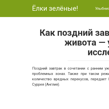
Перейти
Ёлки зелёные!
к
Улыбни
контенту
Как поздний за
живота — 
иссл
Поздний завтрак в сочетании с ранним у
проблемных зонах. Также при таком реж
количество вредных перекусов, передает 
Суррея (Англия).