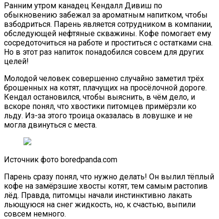
Ранним утром канадец Кендалл Дивиш по
обыкновению забежал за ароматным напитком, чтобы
взбодриться. Парень является сотрудником в компании,
обследующей нефтяные скважины. Кофе помогает ему
сосредоточиться на работе и проститься с остатками сна.
Но в этот раз напиток понадобился совсем для других
целей!
Молодой человек совершенно случайно заметил трёх
брошенных на котят, плачущих на просёлочной дороге.
Кендал остановился, чтобы выяснить, в чём дело, и
вскоре понял, что хвостики питомцев примёрзли ко
льду. Из-за этого троица оказалась в ловушке и не
могла двинуться с места.
Источник фото boredpanda.com
Парень сразу понял, что нужно делать! Он вылил тёплый
кофе на замёрзшие хвосты котят, тем самым растопив
лёд. Правда, питомцы начали инстинктивно лакать
льющуюся на снег жидкость, но, к счастью, выпили
совсем немного.