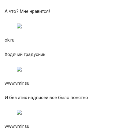
А что? Мне нравится!
ok.ru
Ходячий градусник
www.vmir.su
И без этих надписей все было понятно
www.vmir.su