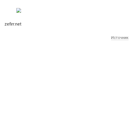
zefirr.net
Источник