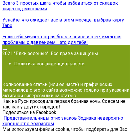
Всего 3 простых шага, чтобы избавиться от складок
жира под мышками
Узнайте, что ожидает вас в этом месяце, выбрав карту
Таро
Если тебя мучает острая боль в спине и шее, имеются
проблемы с давлением… это для тебя!
2021 "Ёлки зелёные". Все права защищены
Политика конфиденциальности
Копирование статьи (или ее части) и графических
материалов с этого сайта возможно только при указании
активной гиперссылки на статью
Как на Руси проходила первая брачная ночь. Совсем не
так, как у других народов!
Поделиться на Facebook
Представительницы этих знаков Зодиака невероятно
хорошеют с возрастом
Мы используем файлы cookie, чтобы подбирать для Вас