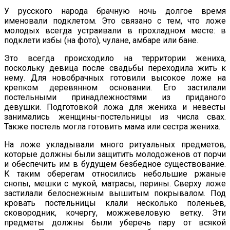
У русского народа брачную ночь долгое время
именовали подклетом. Это связано с тем, что ложе
молодых всегда устраивали в прохладном месте: в
подклети избы (на фото), чулане, амбаре или бане.
Это всегда происходило на территории жениха,
поскольку девица после свадьбы переходила жить к
нему. Для новобрачных готовили высокое ложе на
крепком деревянном основании. Его застилали
постельными принадлежностями из приданого
девушки. Подготовкой ложа для жениха и невесты
занимались женщины-постельницы из числа свах.
Также постель могла готовить мама или сестра жениха.
На ложе укладывали много ритуальных предметов,
которые должны были защитить молодоженов от порчи
и обеспечить им в будущем безбедное существование.
К таким оберегам относились небольшие ржаные
снопы, мешки с мукой, матрасы, перины. Сверху ложе
застилали белоснежным вышитым покрывалом. Под
кровать постельницы клали несколько поленьев,
сковородник, кочергу, можжевеловую ветку. Эти
предметы должны были уберечь пару от всякой