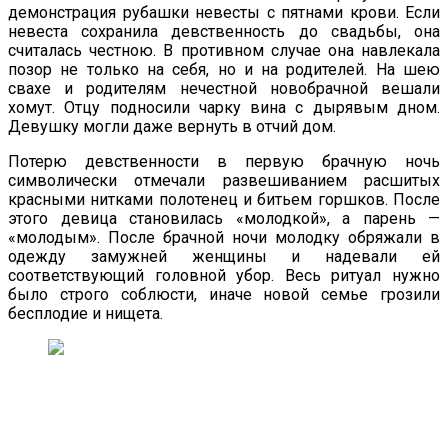
демонстрация рубашки невесты с пятнами крови. Если
невеста сохранила девственность до свадьбы, она
считалась честною. В противном случае она навлекала
позор не только на себя, но и на родителей. На шею
свахе и родителям нечестной новобрачной вешали
хомут. Отцу подносили чарку вина с дырявым дном.
Девушку могли даже вернуть в отчий дом.
Потерю девственности в первую брачную ночь
символически отмечали развешиванием расшитых
красными нитками полотенец и битьем горшков. После
этого девица становилась «молодкой», а парень —
«молодым». После брачной ночи молодку обряжали в
одежду замужней женщины и надевали ей
соответствующий головной убор. Весь ритуал нужно
было строго соблюсти, иначе новой семье грозили
бесплодие и нищета.