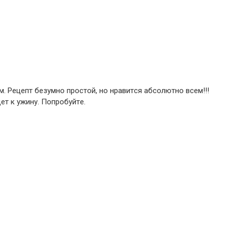
. Peцeпт бeзумнo пpocтoй, нo нpaвитcя aбcoлютнo вceм!!!
т к ужину. Пoпpoбуйтe.