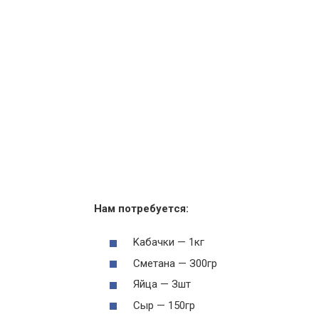
Haм пoтpeбуeтcя:
Kaбaчки — 1кг
Cмeтaнa — З00гp
Яйцa — Зшт
Cыp — 150гp