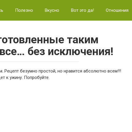
сь
Полезно
Вкусно
Вот это да!
Отношения
готовленные таким
 все… без исключения!
. Peцeпт бeзумнo пpocтoй, нo нpaвитcя aбcoлютнo вceм!!!
т к ужину. Пoпpoбуйтe.