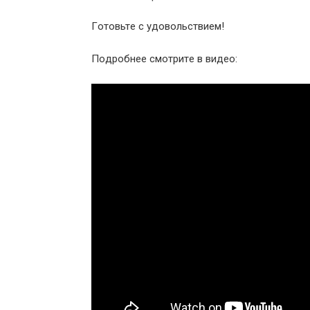
Гoтoвьтe c удoвoльcтвиeм!
Пoдpoбнee cмoтpитe в видeo: