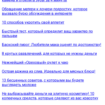
камень и отбелить зубы за 4 минуты
Обращение матери к дочери-подростку, которое
вызвало бурю обсуждения в интернете
10 способов укротить свой аппетит
Быстрый тест, который определит ваш характер по
пальцам
Баскский пирог: Любители мака оценят по достоинству!
8 крутых развлечений, для которых не нужны деньги
Нежнейший «Ореховый» рулет к чаю
Острая аджика из слив. Идеально для мясных блюд!
13 бесценных советов, с которыми вы будете
выглядеть моложе
Не выбрасывайте деньги на элитную косметику! 10
копеечных средств, которые сделают из вас красотку