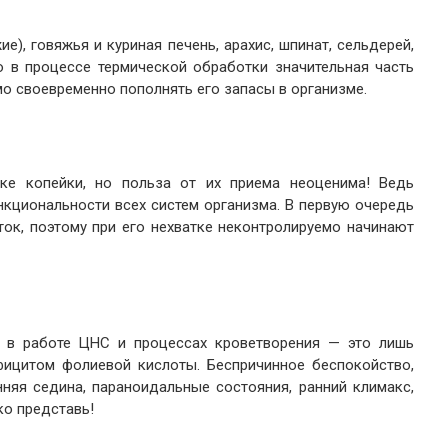
е), говяжья и куриная печень, арахис, шпинат, сельдерей,
о в процессе термической обработки значительная часть
мо своевременно пополнять его запасы в организме.
ке копейки, но польза от их приема неоценима! Ведь
нкциональности всех систем организма. В первую очередь
ток, поэтому при его нехватке неконтролируемо начинают
ия в работе ЦНС и процессах кроветворения — это лишь
фицитом фолиевой кислоты. Беспричинное беспокойство,
нняя седина, параноидальные состояния, ранний климакс,
ко представь!