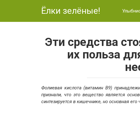
Перейти
Ёлки зелёные!
к
Улыбни
контенту
Эти средства сто
их польза дл
не
Фолиевая кислота (витамин В9) принадлеж
признали, что это вещество является осно
синтезируется в кишечнике, но основная его 