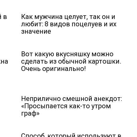
 в
Как мужчина целует, так он и
любит: 8 видов поцелуев и их
значение
Вот какую вкусняшку можно
жна
сделать из обычной картошки.
Очень оригинально!
Неприлично смешной анекдот:
«Просыпается как-то утром
граф»
Способ, который используют в