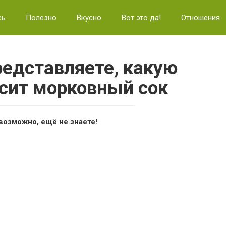
сь
Полезно
Вкусно
Вот это да!
Отношения
редставляете, какую
осит морковный сок
возможно, ещё не знаете!