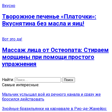
Вкусно
Творожное печенье «Платочки»:
Вкуснятина без масла и яиц!
Вот это да!
Массаж лица от Остеопата: Стираем
морщины при помощи простого
упражнения
Найти:
Самые интересные:
Мальчик услышал вой из речного канала и сразу же
бросился действовать
Знойные бразильянки на карнавале в Рио-де-Жанейро: