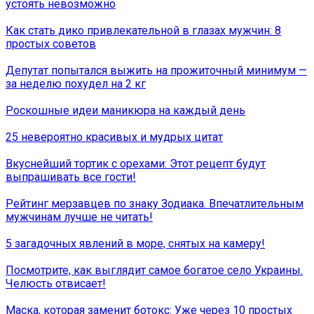
устоять невозможно
Как стать дико привлекательной в глазах мужчин: 8
простых советов
Депутат попытался выжить на прожиточный минимум —
за неделю похудел на 2 кг
Роскошные идеи маникюра на каждый день
25 невероятно красивых и мудрых цитат
Вкуснейший тортик с орехами: Этот рецепт будут
выпрашивать все гости!
Рейтинг мерзавцев по знаку Зодиака. Впечатлительным
мужчинам лучше не читать!
5 загадочных явлений в море, снятых на камеру!
Посмотрите, как выглядит самое богатое село Украины.
Челюсть отвисает!
Маска, которая заменит ботокс: Уже через 10 простых