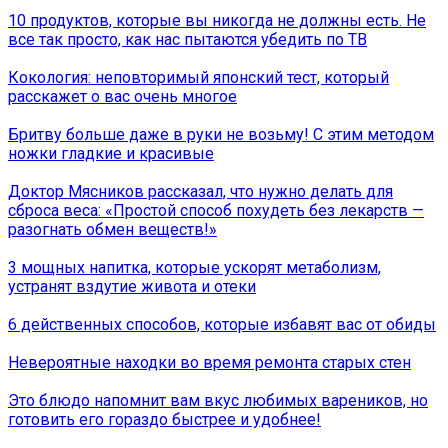
10 продуктов, которые вы никогда не должны есть. Не
все так просто, как нас пытаются убедить по ТВ
Кокология: неповторимый японский тест, который
расскажет о вас очень многое
Бритву больше даже в руки не возьму! С этим методом
ножки гладкие и красивые
Доктор Мясников рассказал, что нужно делать для
сброса веса: «Простой способ похудеть без лекарств —
разогнать обмен веществ!»
3 мощных напитка, которые ускорят метаболизм,
устранят вздутие живота и отеки
6 действенных способов, которые избавят вас от обиды
Невероятные находки во время ремонта старых стен
Это блюдо напомнит вам вкус любимых вареников, но
готовить его гораздо быстрее и удобнее!