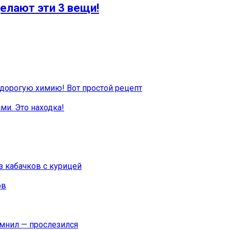
елают эти 3 вещи!
 дорогую химию! Вот простой рецепт
ми. Это находка!
 кабачков с курицей
ов
омнил — прослезился