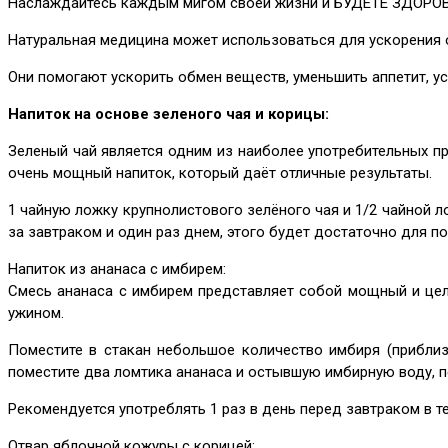
Наслаждайтесь каждым мигом своей жизни и БУДЕТЕ ЗДОРО
Натуральная медицина может использоваться для ускорения 
Они помогают ускорить обмен веществ, уменьшить аппетит, ус
Напиток на основе зеленого чая и корицы:
Зеленый чай является одним из наиболее употребительных пр
очень мощный напиток, который даёт отличные результаты.
1 чайную ложку крупнолистового зелёного чая и 1/2 чайной ло
за завтраком и один раз днем, этого будет достаточно для п
Напиток из ананаса с имбирем:
Смесь ананаса с имбирем представляет собой мощный и целе
ужином.
Поместите в стакан небольшое количество имбиря (приблиз
поместите два ломтика ананаса и остывшую имбирную воду, 
Рекомендуется употреблять 1 раз в день перед завтраком в теч
Отвар яблочной кожуры с корицей: