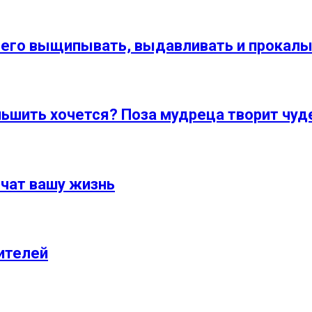
ичего выщипывать, выдавливать и прокалы
ньшить хочется? Поза мудреца творит чуд
гчат вашу жизнь
ителей