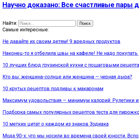
Научно доказано: Все счастливые пары д
Найти:
Самые интересные:
Не давайте их своим детям! 9 вредных продуктов
Наконец-то я отбелила швы на кафеле! Не надо покупать
10 лучших блюд грузинской кухни с пошаговыми рецепта
Кто вы: женщина-солнце или женщина — черная дыра?
10 крутых рецептов подливы к макаронам
Максимум удовольствия — минимум калорий: Рулетики из
Подборка самых популярных рецептов теста для пирожк
10 метких цитат о каждом из знаков Зодиака
Мода 90-х: что мы носили во времена своей юности. Всп