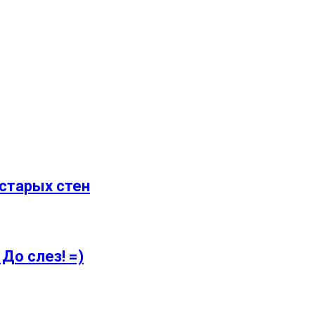
старых стен
До слез! =)