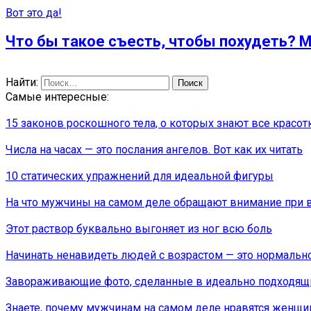
Вот это да!
Что бы такое съесть, чтобы похудеть? М
Найти:
Самые интересные:
15 законов роскошного тела, о которых знают все красот
Числа на часах — это послания ангелов. Вот как их читать
10 статических упражнений для идеальной фигуры
На что мужчины на самом деле обращают внимание при
Этот раствор буквально выгоняет из ног всю боль
Начинать ненавидеть людей с возрастом — это нормально
Завораживающие фото, сделанные в идеально подходящ
Знаете, почему мужчинам на самом деле нравятся женщ