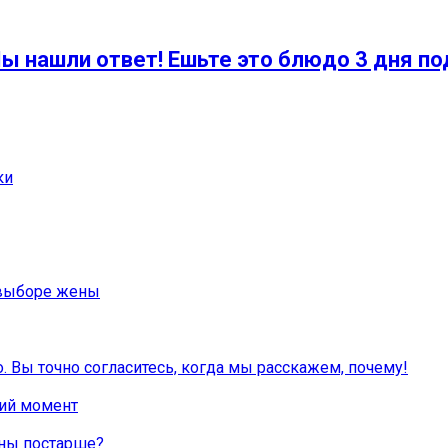
ы нашли ответ! Ешьте это блюдо 3 дня п
ки
 выборе жены
. Вы точно согласитесь, когда мы расскажем, почему!
ий момент
ины постарше?