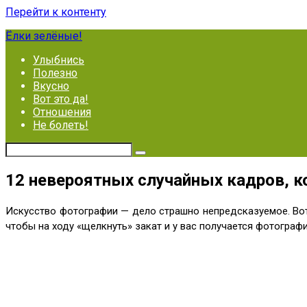
Перейти к контенту
Ёлки зелёные!
Улыбнись
Полезно
Вкусно
Вот это да!
Отношения
Не болеть!
12 невероятных случайных кадров, к
Искусство фотографии — дело страшно непредсказуемое. Вот 
чтобы на ходу «щелкнуть» закат и у вас получается фотогра