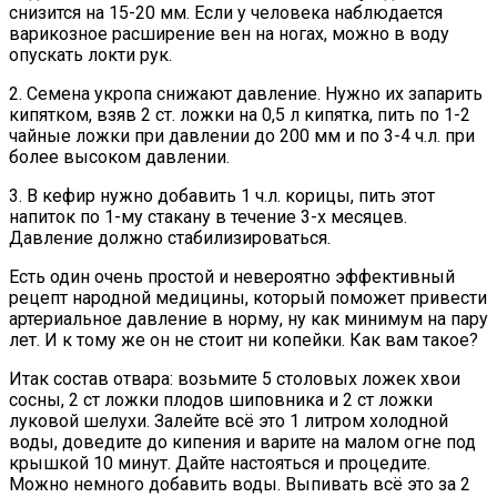
снизится на 15-20 мм. Если у человека наблюдается
варикозное расширение вен на ногах, можно в воду
опускать локти рук.
2. Семена укропа снижают давление. Нужно их запарить
кипятком, взяв 2 ст. ложки на 0,5 л кипятка, пить по 1-2
чайные ложки при давлении до 200 мм и по 3-4 ч.л. при
более высоком давлении.
3. В кефир нужно добавить 1 ч.л. корицы, пить этот
напиток по 1-му стакану в течение 3-х месяцев.
Давление должно стабилизироваться.
Есть один очень простой и невероятно эффективный
рецепт народной медицины, который поможет привести
артериальное давление в норму, ну как минимум на пару
лет. И к тому же он не стоит ни копейки. Как вам такое?
Итак состав отвара: возьмите 5 столовых ложек хвои
сосны, 2 ст ложки плодов шиповника и 2 ст ложки
луковой шелухи. Залейте всё это 1 литром холодной
воды, доведите до кипения и варите на малом огне под
крышкой 10 минут. Дайте настояться и процедите.
Можно немного добавить воды. Выпивать всё это за 2