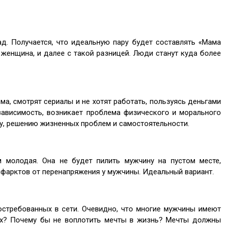
ад. Получается, что идеальную пару будет составлять «Мама
 женщина, и далее с такой разницей. Люди станут куда более
а, смотрят сериалы и не хотят работать, пользуясь деньгами
зависимость, возникает проблема физического и морального
ву, решению жизненных проблем и самостоятельности.
 молодая. Она не будет пилить мужчину на пустом месте,
инфарктов от перенапряжения у мужчины. Идеальный вариант.
остребованных в сети. Очевидно, что многие мужчины имеют
нях? Почему бы не воплотить мечты в жизнь? Мечты должны