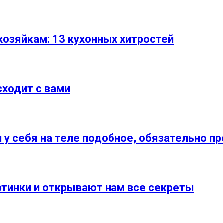
озяйкам: 13 кухонных хитростей
сходит с вами
у себя на теле подобное, обязательно п
ртинки и открывают нам все секреты