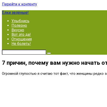
Перейти к контенту
Ёлки зелёные!
Улыбнись
Полезно
Вкусно
Вот это да!
Отношения
Не болеть!
7 причин, почему вам нужно начать 
Огромной глупостью я считаю тот факт, что женщины редко 