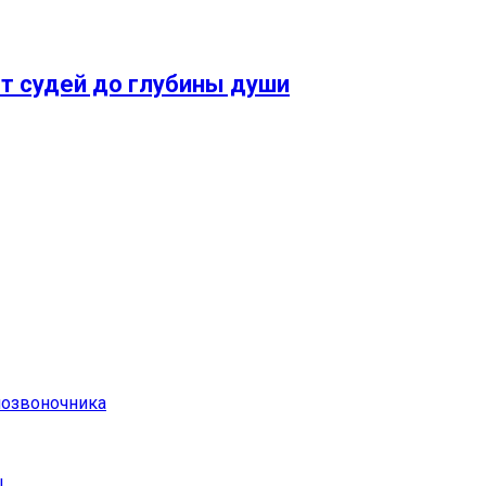
ет судей до глубины души
позвоночника
!