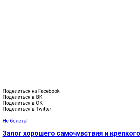
Поделиться на Facebook
Поделиться в ВК
Поделиться в ОК
Поделиться в Twitter
Не болеть!
Залог хорошего самочувствия и крепкого