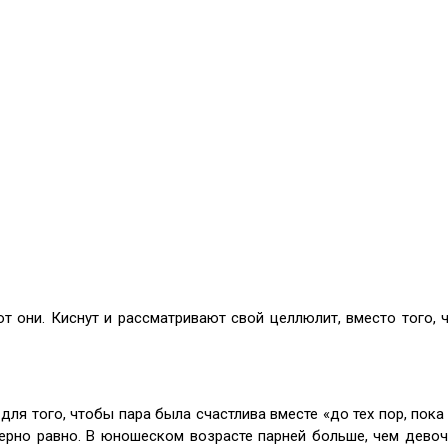
ют они. Киснут и рассматривают свой целлюлит, вместо того,
для того, чтобы пара была счастлива вместе «до тех пор, пока
рно равно. В юношеском возрасте парней больше, чем девочек