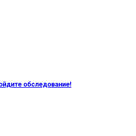
ройдите обследование!