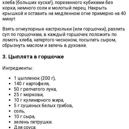
хлеба (больших куска!), порезанного кубиками без
корки, немного соли и молотый перец. Накрыть
крышкой и оставить на медленном огне примерно на 40
минут.
Взять огнеупорные кастрюльки (или горшочки), разлить
суп по горшочкам, в каждый горшочек положить по
ломоть хлеба, натертого чесноком, посыпать сыром,
сбрызнуть маслом и запечь в духовке.
3. Цыплята в горшочке
Ингредиенты:
1 цыпленок (200 г),
140 г картофеля,
50 г репчатого лука,
25 г моркови,
10 г кулинарного жира,
5 г сушеных белых грибов,
соль,
10 г сыра,
зелень петрушки.
Для соуса: