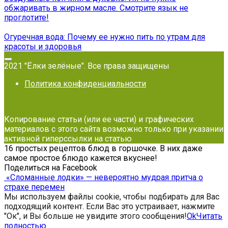
обжаривать в жирном масле. Смотрите язык не
проглотите!
Огуречная вода: Почему ее нужно пить по утрам для
красоты и здоровья
2021 "Ёлки зелёные". Все права защищены
Политика конфиденциальности
Копирование статьи (или ее части) и графических
материалов с этого сайта возможно только при указании
активной гиперссылки на статью
16 простых рецептов блюд в горшочке. В них даже
самое простое блюдо кажется вкуснее!
Поделиться на Facebook
«Сломанные лодки» — невероятно мудрая притча о
страхе перемен
Мы используем файлы cookie, чтобы подбирать для Вас
подходящий контент. Если Вас это устраивает, нажмите
"Ок", и Вы больше не увидите этого сообщения!
Ok
Читать
полностью