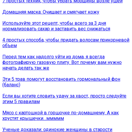
7 простых техник, чтобы убрать морщины возле ушей
Домашняя маска: Очищает и смягчает кожу
Используйте этот рецепт, чтобы всего за 3 дня
нормализовать сахар и заставить вес снижаться
4 простых способа, чтобы придать волосам прикорневой
объем
Перед тем как надолго уйти из дома, я всегда
фотографирую газовую плиту. Вот почему вам нужно
начать делать так же
Эти 5 трав помогут восстановить гормональный фон
(баланс)
Если вы хотите словить удачу за хвост, просто следуйте
этим 5 правилам
Мясо с картошкой в горшочке по-домашнему. А как
хрустят крышечки…ммммм
Ученые доказали: одинокие женщины в старости