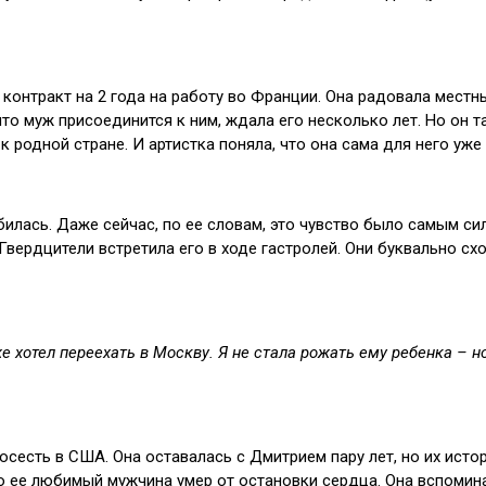
нтракт на 2 года на работу во Франции. Она радовала местных
что муж присоединится к ним, ждала его несколько лет. Но он т
 родной стране. И артистка поняла, что она сама для него уже 
юбилась. Даже сейчас, по ее словам, это чувство было самым с
вердцители встретила его в ходе гастролей. Они буквально сход
же хотел переехать в Москву. Я не стала рожать ему ребенка – но
 осесть в США. Она оставалась с Дмитрием пару лет, но их ист
о ее любимый мужчина умер от остановки сердца. Она вспомина