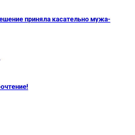
 решение приняла касательно мужа-
е
рочтение!