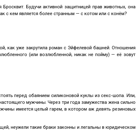
 Бросквит. Будучи активной защитницей прав животных, она
рак с кем является более странным — с котом или с конём?
ой, как уже закрутила роман с Эйфелевой башней. Отношения
любленного (или возлюбленной, никак не пойму) — её зовут
стоять перед обаянием силиконовой куклы из ceкc-шoпa. Или,
 настоящего мужчины. Через три года замужества жена сильно
мужчины имеется целый гарем, в котором аж девять резиновых
ющей, неужели такие браки законны и легальны в юридическом