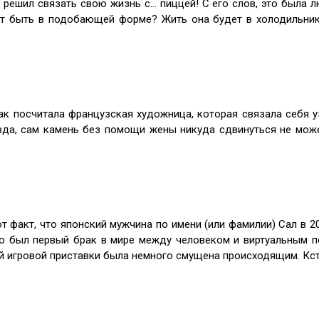
 решил связать свою жизнь с… пиццей! С его слов, это была лю
ет быть в подобающей форме? Жить она будет в холодильник
 посчитала французская художница, которая связала себя уз
вда, сам камень без помощи жены никуда сдвинуться не мож
т факт, что японский мужчина по имени (или фамилии) Сал в 20
то был первый брак в мире между человеком и виртуальным п
ой игровой приставки была немного смущена происходящим. Кст