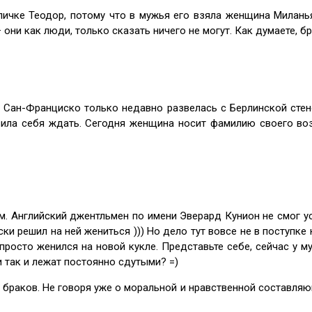
личке Теодор, потому что в мужья его взяла женщина Миланья
они как люди, только сказать ничего не могут. Как думаете, б
 Сан-Франциско только недавно развелась с Берлинской стен
авила себя ждать. Сегодня женщина носит фамилию своего воз
м. Английский джентльмен по имени Эверард Кунион не смог у
ки решил на ней жениться ))) Но дело тут вовсе не в поступке
а просто женился на новой кукле. Представьте себе, сейчас у 
и так и лежат постоянно сдутыми? =)
 браков. Не говоря уже о моральной и нравственной составля