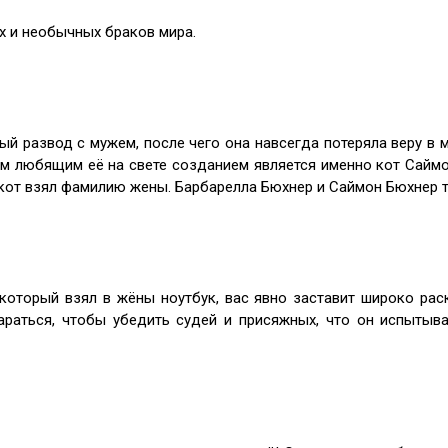
х и необычных браков мира.
й развод с мужем, после чего она навсегда потеряла веру в м
мым любящим её на свете созданием является именно кот Саймо
 кот взял фамилию жены. Барбарелла Бюхнер и Саймон Бюхнер 
, который взял в жёны ноутбук, вас явно заставит широко р
араться, чтобы убедить судей и присяжных, что он испытыв