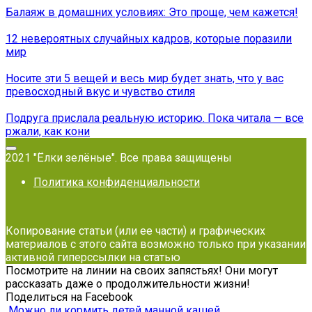
Балаяж в домашних условиях: Это проще, чем кажется!
12 невероятных случайных кадров, которые поразили
мир
Носите эти 5 вещей и весь мир будет знать, что у вас
превосходный вкус и чувство стиля
Подруга прислала реальную историю. Пока читала — все
ржали, как кони
2021 "Ёлки зелёные". Все права защищены
Политика конфиденциальности
Копирование статьи (или ее части) и графических
материалов с этого сайта возможно только при указании
активной гиперссылки на статью
Посмотрите на линии на своих запястьях! Они могут
рассказать даже о продолжительности жизни!
Поделиться на Facebook
Можно ли кормить детей манной кашей