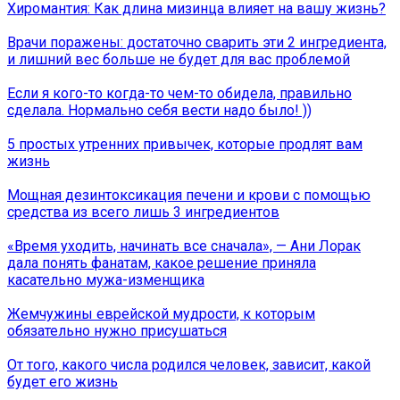
Хиромантия: Как длина мизинца влияет на вашу жизнь?
Врачи поражены: достаточно сварить эти 2 ингредиента,
и лишний вес больше не будет для вас проблемой
Если я кого-то когда-то чем-то обидела, правильно
сделала. Нормально себя вести надо было! ))
5 простых утренних привычек, которые продлят вам
жизнь
Мощная дезинтоксикация печени и крови с помощью
средства из всего лишь 3 ингредиентов
«Время уходить, начинать все сначала», — Ани Лорак
дала понять фанатам, какое решение приняла
касательно мужа-изменщика
Жемчужины еврейской мудрости, к которым
обязательно нужно присушаться
От того, какого числа родился человек, зависит, какой
будет его жизнь