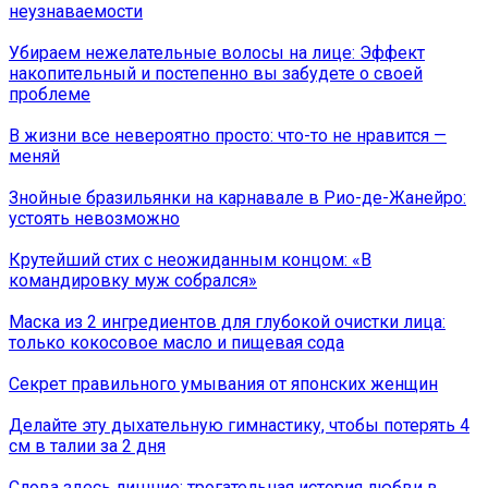
неузнаваемости
Убираем нежелательные волосы на лице: Эффект
накопительный и постепенно вы забудете о своей
проблеме
В жизни все невероятно просто: что-то не нравится —
меняй
Знойные бразильянки на карнавале в Рио-де-Жанейро:
устоять невозможно
Крутейший стих с неожиданным концом: «В
командировку муж собрался»
Маска из 2 ингредиентов для глубокой очистки лица:
только кокосовое масло и пищевая сода
Секрет правильного умывания от японских женщин
Делайте эту дыхательную гимнастику, чтобы потерять 4
см в талии за 2 дня
Слова здесь лишние: трогательная история любви в