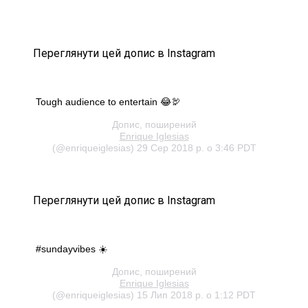
Переглянути цей допис в Instagram
Tough audience to entertain 😂🦃
Допис, поширений
Enrique Iglesias
(@enriqueiglesias) 29 Сер 2018 р. о 3:46 PDT
Переглянути цей допис в Instagram
#sundayvibes ☀️
Допис, поширений
Enrique Iglesias
(@enriqueiglesias) 15 Лип 2018 р. о 1:12 PDT