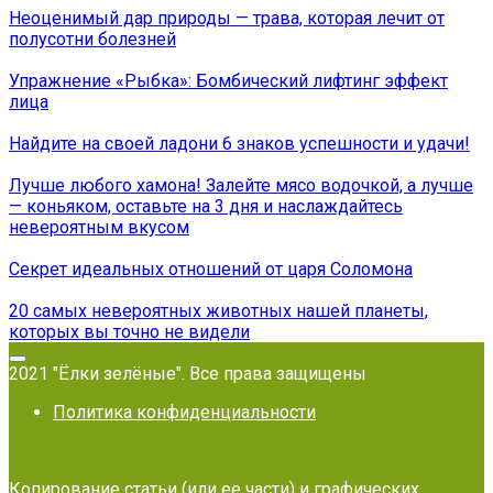
Неоценимый дар природы — трава, которая лечит от
полусотни болезней
Упражнение «Рыбка»: Бомбический лифтинг эффект
лица
Найдите на своей ладони 6 знаков успешности и удачи!
Лучше любого хамона! Залейте мясо водочкой, а лучше
— коньяком, оставьте на 3 дня и наслаждайтесь
невероятным вкусом
Секрет идеальных отношений от царя Соломона
20 самых невероятных животных нашей планеты,
которых вы точно не видели
2021 "Ёлки зелёные". Все права защищены
Политика конфиденциальности
Копирование статьи (или ее части) и графических