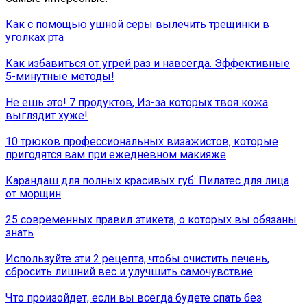
Как с помощью ушной серы вылечить трещинки в
уголках рта
Как избавиться от угрей раз и навсегда. Эффективные
5-минутные методы!
Не ешь это! 7 продуктов, Из-за которых твоя кожа
выглядит хуже!
10 трюков профессиональных визажистов, которые
пригодятся вам при ежедневном макияже
Карандаш для полных красивых губ: Пилатес для лица
от морщин
25 современных правил этикета, о которых вы обязаны
знать
Используйте эти 2 рецепта, чтобы очистить печень,
сбросить лишний вес и улучшить самочувствие
Что произойдет, если вы всегда будете спать без