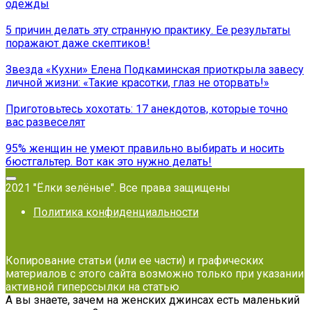
одежды
5 причин делать эту странную практику. Ее результаты
поражают даже скептиков!
Звезда «Кухни» Елена Подкаминская приоткрыла завесу
личной жизни: «Такие красотки, глаз не оторвать!»
Приготовьтесь хохотать: 17 анекдотов, которые точно
вас развеселят
95% женщин не умеют правильно выбирать и носить
бюстгальтер. Вот как это нужно делать!
2021 "Ёлки зелёные". Все права защищены
Политика конфиденциальности
Копирование статьи (или ее части) и графических
материалов с этого сайта возможно только при указании
активной гиперссылки на статью
А вы знаете, зачем на женских джинсах есть маленький