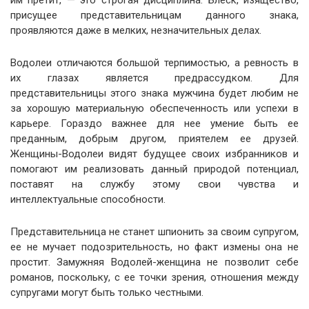
им претит, — это строгая дисциплина. Блеск, изящество,
присущее представительницам данного знака,
проявляются даже в мелких, незначительных делах.
Водолеи отличаются большой терпимостью, а ревность в
их глазах является предрассудком. Для
представительницы этого знака мужчина будет любим не
за хорошую материальную обеспеченность или успехи в
карьере. Гораздо важнее для нее умение быть ее
преданным, добрым другом, приятелем ее друзей.
Женщины-Водолеи видят будущее своих избранников и
помогают им реализовать данный природой потенциал,
поставят на службу этому свои чувства и
интеллектуальные способности.
Представительница не станет шпионить за своим супругом,
ее не мучает подозрительность, но факт измены она не
простит. Замужняя Водолей-женщина не позволит себе
романов, поскольку, с ее точки зрения, отношения между
супругами могут быть только честными.