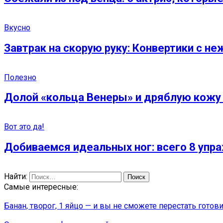
Вкусно
Завтрак на скорую руку: Конвертики с не
Полезно
Долой «кольца Венеры» и дряблую кожу 
Вот это да!
Добиваемся идеальных ног: всего 8 упраж
Найти:
Самые интересные:
Банан, творог, 1 яйцо — и вы не сможете перестать готови