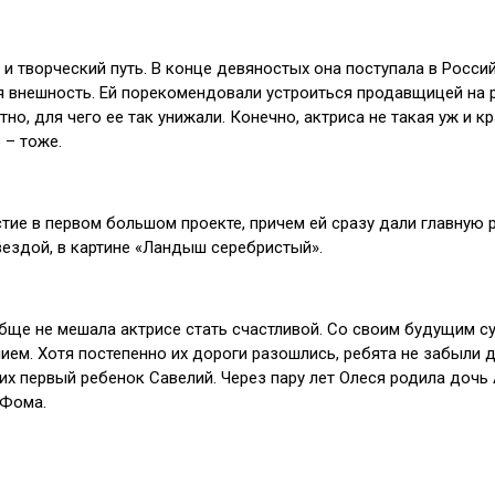
 и творческий путь. В конце девяностых она поступала в Росс
ная внешность. Ей порекомендовали устроиться продавщицей на
о, для чего ее так унижали. Конечно, актриса не такая уж и кра
 – тоже.
тие в первом большом проекте, причем ей сразу дали главную 
ездой, в картине «Ландыш серебристый».
бще не мешала актрисе стать счастливой. Со своим будущим су
ем. Хотя постепенно их дороги разошлись, ребята не забыли др
я их первый ребенок Савелий. Через пару лет Олеся родила доч
 Фома.