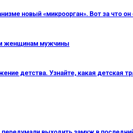
низме новый «микроорган». Вот за что он
им женщинам мужчины
жение детства. Узнайте, какая детская т
ые передумали выходить замуж в последни