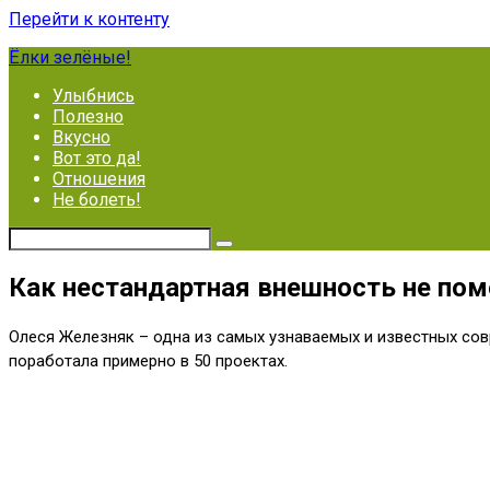
Перейти к контенту
Ёлки зелёные!
Улыбнись
Полезно
Вкусно
Вот это да!
Отношения
Не болеть!
Как нестандартная внешность не пом
Олеся Железняк – одна из самых узнаваемых и известных совр
поработала примерно в 50 проектах.