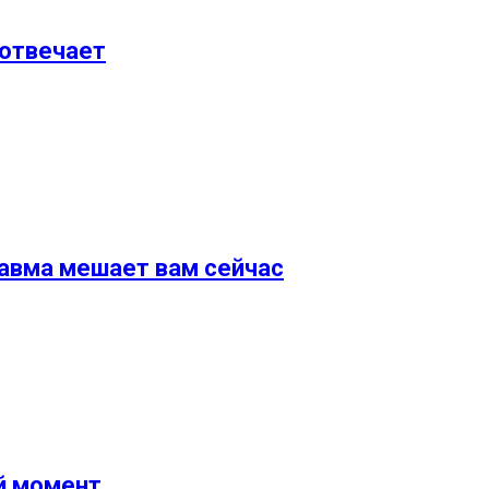
 отвечает
равма мешает вам сейчас
й момент