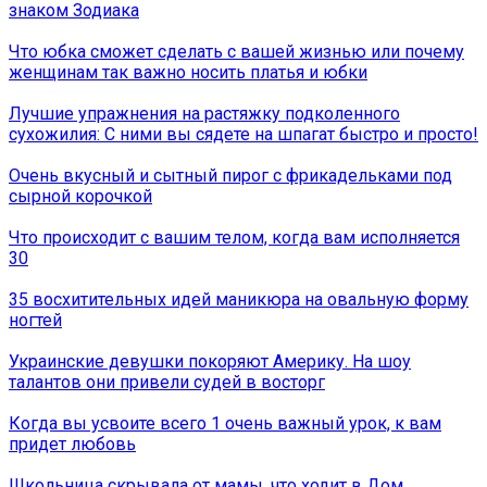
знаком Зодиака
Что юбка сможет сделать с вашей жизнью или почему
женщинам так важно носить платья и юбки
Лучшие упражнения на растяжку подколенного
сухожилия: С ними вы сядете на шпагат быстро и просто!
Очень вкусный и сытный пирог с фрикадельками под
сырной корочкой
Что происходит с вашим телом, когда вам исполняется
30
35 восхитительных идей маникюра на овальную форму
ногтей
Украинские девушки покоряют Америку. На шоу
талантов они привели судей в восторг
Когда вы усвоите всего 1 очень важный урок, к вам
придет любовь
Школьница скрывала от мамы, что ходит в Дом