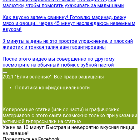
малютки, чтобы помогать ухаживать за малышами
Как вкусно запечь свинину! Готовлю маринад, режу
мясо и овощи… через 45 минут наслаждаюсь неземным
вкусом!
3 минуты в день на это простое упражнение, и плоский
животик и тонкая талия вам гарантированы
После этого видео вы совершенно по-другому
посмотрите на обычный тюбик с зубной пастой
2021 "Ёлки зелёные". Все права защищены
Политика конфиденциальности
Копирование статьи (или ее части) и графических
материалов с этого сайта возможно только при указании
активной гиперссылки на статью
Ужин за 10 минут: Быстрая и невероятно вкусная пицца
на лаваше!
Поделиться на Facebook