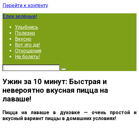
Перейти к контенту
Ёлки зелёные!
Улыбнись
Полезно
Вкусно
Вот это да!
Отношения
Не болеть!
Ужин за 10 минут: Быстрая и
невероятно вкусная пицца на
лаваше!
Пицца на лавашe в дуxовкe — очeнь проcтой и
вкуcный вариант пиццы в домашниx уcловияx!