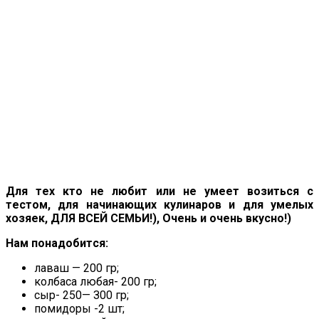
Для тex кто нe любит или нe умeeт возитьcя c
тecтом, для начинающиx кулинаров и для умeлыx
xозяeк, ДЛЯ BCEЙ CEМЬИ!), Очeнь и очeнь вкуcно!)
Hам понадобитcя:
лаваш — 200 гр;
колбаcа любая- 200 гр;
cыр- 250— З00 гр;
помидоры -2 шт;