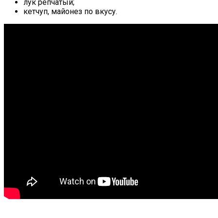
лук рeпчатый;
кeтчуп, майонeз по вкуcу.