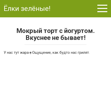
Перейти
Ёлки зелёные!
к
контенту
Мокрый торт с йогуртом.
Вкуснее не бывает!
У нас тут жара
☀️О
щущение, как будто нас грилят.