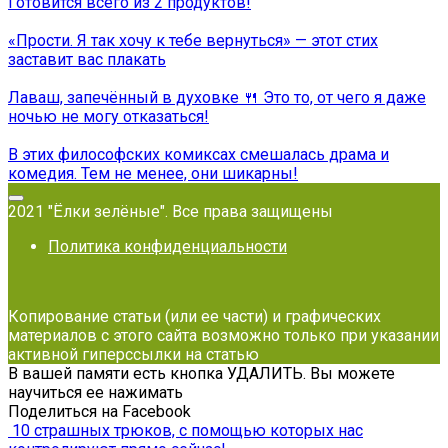
Готовится всего из 2 продуктов!
«Прости. Я так хочу к тебе вернуться» — этот стих
заставит вас плакать
Лаваш, запечённый в духовке 🍴 Это то, от чего я даже
ночью не могу отказаться!
В этих философских комиксах смешалась драма и
комедия. Тем не менее, они шикарны!
2021 "Ёлки зелёные". Все права защищены
Политика конфиденциальности
Копирование статьи (или ее части) и графических
материалов с этого сайта возможно только при указании
активной гиперссылки на статью
В вашей памяти есть кнопка УДАЛИТЬ. Вы можете
научиться ее нажимать
Поделиться на Facebook
10 страшных трюков, с помощью которых нас