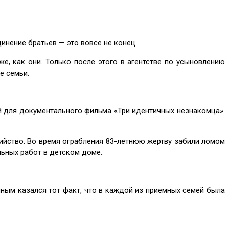
инение братьев — это вовсе не конец.
е, как они. Только после этого в агентстве по усыновлению
е семьи.
й для документального фильма «Три идентичных незнакомца».
ийство. Во время ограбления 83-летнюю жертву забили ломом
ельных работ в детском доме.
нным казался тот факт, что в каждой из приемных семей была