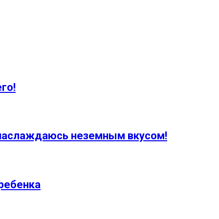
го!
т наслаждаюсь неземным вкусом!
 ребенка