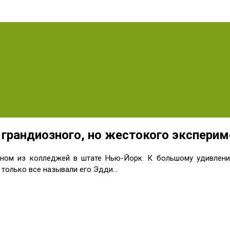
 грандиозного, но жeстокого эксперим
дном из колледжей в штате Нью-Йорк. К большому удивлен
т только все называли его Эдди…