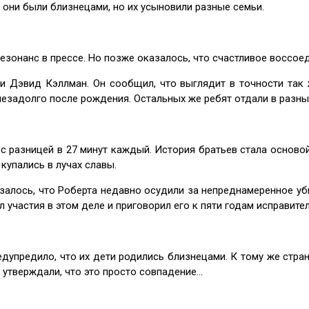
и они были близнецами, но их усыновили разные семьи.
зонанс в прессе. Но позже оказалось, что счастливое воссоед
и Дэвид Кэллман. Он сообщил, что выглядит в точности так ж
незадолго после рождения. Остальных же ребят отдали в разны
 с разницей в 27 минут каждый. История братьев стала осново
купались в лучах славы.
залось, что Роберта недавно осудили за непреднамеренное уб
л участия в этом деле и приговорил его к пяти годам исправит
едупредило, что их дети родились близнецами. К тому же стра
и утверждали, что это просто совпадение…