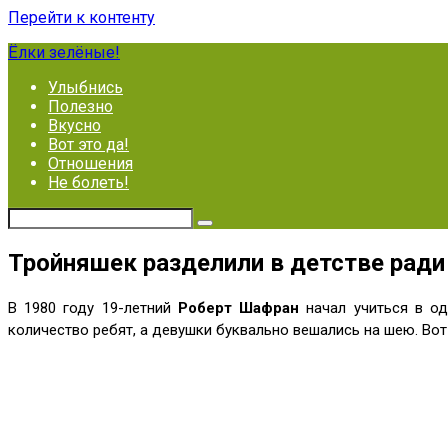
Перейти к контенту
Ёлки зелёные!
Улыбнись
Полезно
Вкусно
Вот это да!
Отношения
Не болеть!
Тройняшек разделили в детстве ради
В 1980 году 19-летний
Роберт Шафран
начал учиться в о
количество ребят, а девушки буквально вешались на шею. Во