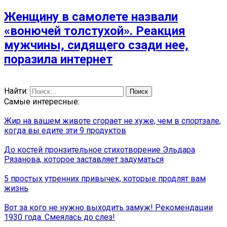
Женщину в самолете назвали
«вонючей толстухой». Реакция
мужчины, сидящего сзади нее,
поразила интернет
Найти:
Самые интересные:
Жир на вашем животе сгорает не хуже, чем в спортзале,
когда вы едите эти 9 продуктов
До костей пронзительное стихотворение Эльдара
Рязанова, которое заставляет задуматься
5 простых утренних привычек, которые продлят вам
жизнь
Вот за кого не нужно выходить замуж! Рекомендации
1930 года. Смеялась до слез!